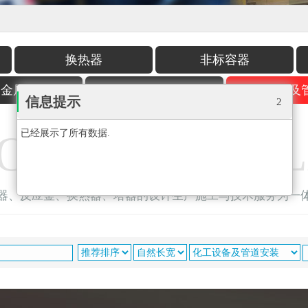
换热器
非标容器
用金属配件
撬装多功能集油器
化工设备及
信息提示
1
ODUCT DISP
已经展示了所有数据.
化工设备及管道安装
器、反应釜、换热器、塔器的设计生产施工与技术服务为一