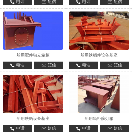
电话
短信
电话
短信
船用配件独立箱柜
船用铁舾件设备基座
电话
短信
电话
短信
船用铁舾设备基座
船用箱柜舷灯箱
电话
短信
电话
短信