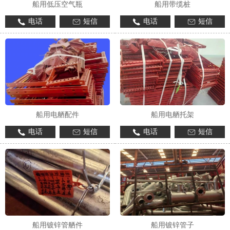
船用低压空气瓶
船用带缆桩
电话
短信
电话
短信
船用电舾配件
船用电舾托架
电话
短信
电话
短信
船用镀锌管舾件
船用镀锌管子