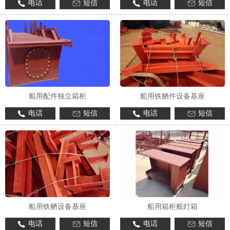
电话
短信
电话
短信
船用配件独立箱柜
船用铁舾件设备基座
电话
短信
电话
短信
船用铁舾设备基座
船用箱柜舷灯箱
电话
短信
电话
短信