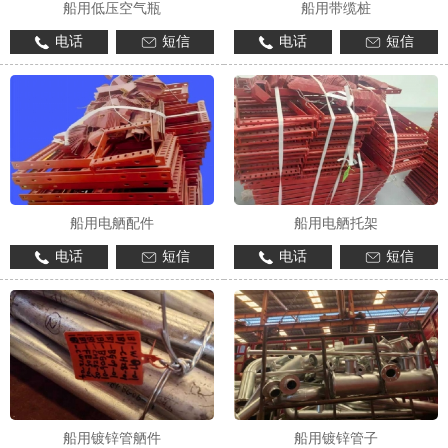
船用低压空气瓶
船用带缆桩
电话
短信
电话
短信
船用电舾配件
船用电舾托架
电话
短信
电话
短信
船用镀锌管舾件
船用镀锌管子